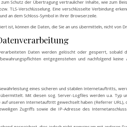
 zum Schutz der Übertragung vertraulicher Inhalte, wie zum Beis
-bzw. TLS-Verschlüsselung. Eine verschlüsselte Verbindung erken
t und an dem Schloss-Symbol in Ihrer Browserzeile.
ert ist, können die Daten, die Sie an uns übermitteln, nicht von 
 Datenverarbeitung
 verarbeiteten Daten werden gelöscht oder gesperrt, sobald d
fbewahrungspflichten entgegenstehen und nachfolgend keine 
ewährleistung eines sicheren und stabilen Internetauftritts, we
bermittelt. Mit diesen sog. Server-Logfiles werden u.a. Typ u
 auf unseren Internetauftritt gewechselt haben (Referrer URL), d
eweiligen Zugriffs sowie die IP-Adresse des Internetanschlu
hend gespeichert, dies jedoch nicht gemeinsam mit anderen Da