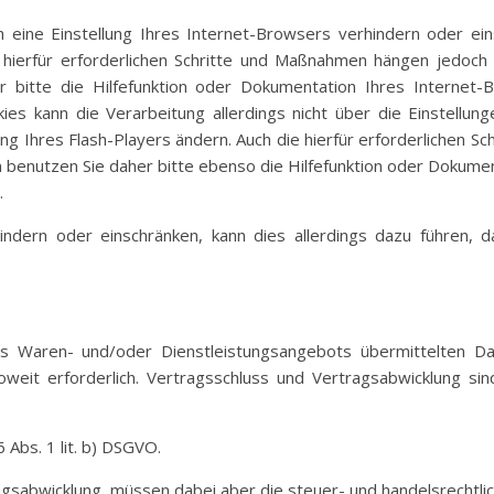
ch eine Einstellung Ihres Internet-Browsers verhindern oder ein
e hierfür erforderlichen Schritte und Maßnahmen hängen jedoch
r bitte die Hilfefunktion oder Dokumentation Ihres Interne
kies kann die Verarbeitung allerdings nicht über die Einstell
ung Ihres Flash-Players ändern. Auch die hierfür erforderlichen
n benutzen Sie daher bitte ebenso die Hilfefunktion oder Dokume
.
rhindern oder einschränken, kann dies allerdings dazu führen, 
es Waren- und/oder Dienstleistungsangebots übermittelten 
oweit erforderlich. Vertragsschluss und Vertragsabwicklung sin
 Abs. 1 lit. b) DSGVO.
ragsabwicklung, müssen dabei aber die steuer- und handelsrechtl